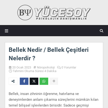
Bellek Nedir / Bellek Çeşitleri
Nelerdir ?
20 Ocak 2023
Nöropsikoloji
0 Yorumlar
Tahmini Okuma Süresi 4 Dakika
Bellek, insan zihninin öğrenme, hatırlama ve
deneyimlerden anlam çıkarma süreçlerini mümkün kılan
temel bilişsel işlevlerden birisidir. Sadece geçmişi