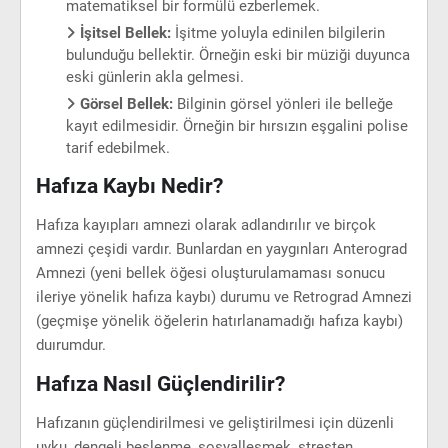
matematiksel bir formülü ezberlemek.
İşitsel Bellek:
İşitme yoluyla edinilen bilgilerin
bulunduğu bellektir. Örneğin eski bir müziği duyunca
eski günlerin akla gelmesi.
Görsel Bellek:
Bilginin görsel yönleri ile belleğe
kayıt edilmesidir. Örneğin bir hırsızın eşgalini polise
tarif edebilmek.
Hafıza Kaybı Nedir?
Hafıza kayıpları amnezi olarak adlandırılır ve birçok
amnezi çeşidi vardır. Bunlardan en yaygınları Anterograd
Amnezi (yeni bellek öğesi oluşturulamaması sonucu
ileriye yönelik hafıza kaybı) durumu ve Retrograd Amnezi
(geçmişe yönelik öğelerin hatırlanamadığı hafıza kaybı)
duırumdur.
Hafıza Nasıl Güçlendirilir?
Hafızanın güçlendirilmesi ve geliştirilmesi için düzenli
uyku, dengeli beslenme, sosyalleşmek, stresten