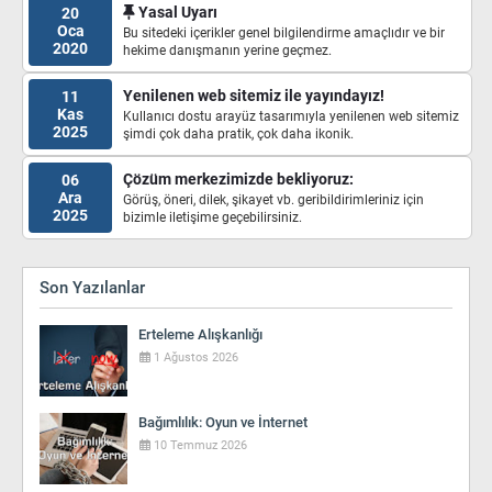
Yasal Uyarı
20
Oca
Bu sitedeki içerikler genel bilgilendirme amaçlıdır ve bir
2020
hekime danışmanın yerine geçmez.
Yenilenen web sitemiz ile yayındayız!
11
Kas
Kullanıcı dostu arayüz tasarımıyla yenilenen web sitemiz
2025
şimdi çok daha pratik, çok daha ikonik.
Çözüm merkezimizde bekliyoruz:
06
Ara
Görüş, öneri, dilek, şikayet vb. geribildirimleriniz için
2025
bizimle iletişime geçebilirsiniz.
Son Yazılanlar
Erteleme Alışkanlığı
1 Ağustos 2026
Bağımlılık: Oyun ve İnternet
10 Temmuz 2026