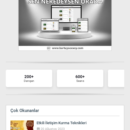
200+
600+
7
Danışan
Seans
Ma
Çok Okunanlar
Etkili İletişim Kurma Teknikleri
20 Ağustos 2023