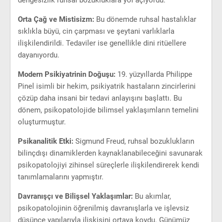
dengesizlik ruhsal bozukluklara yol açıyordu.
Orta Çağ ve Mistisizm:
Bu dönemde ruhsal hastalıklar
sıklıkla büyü, cin çarpması ve şeytani varlıklarla
ilişkilendirildi. Tedaviler ise genellikle dini ritüellere
dayanıyordu.
Modern Psikiyatrinin Doğuşu:
19. yüzyıllarda Philippe
Pinel isimli bir hekim, psikiyatrik hastaların zincirlerini
çözüp daha insani bir tedavi anlayışını başlattı. Bu
dönem, psikopatolojide bilimsel yaklaşımların temelini
oluşturmuştur.
Psikanalitik Etki:
Sigmund Freud, ruhsal bozuklukların
bilinçdışı dinamiklerden kaynaklanabileceğini savunarak
psikopatolojiyi zihinsel süreçlerle ilişkilendirerek kendi
tanımlamalarını yapmıştır.
Davranışçı ve Bilişsel Yaklaşımlar:
Bu akımlar,
psikopatolojinin öğrenilmiş davranışlarla ve işlevsiz
düşünce yapılarıyla ilişkisini ortaya koydu. Günümüz