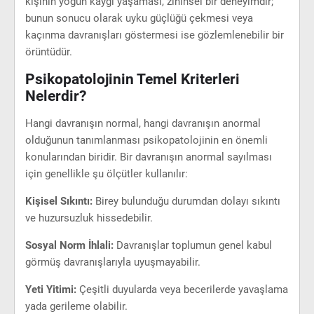
kişinin yoğun kaygı yaşaması, zihinsel bir deneyimdir;
bunun sonucu olarak uyku güçlüğü çekmesi veya
kaçınma davranışları göstermesi ise gözlemlenebilir bir
örüntüdür.
Psikopatolojinin Temel Kriterleri
Nelerdir?
Hangi davranışın normal, hangi davranışın anormal
olduğunun tanımlanması psikopatolojinin en önemli
konularından biridir. Bir davranışın anormal sayılması
için genellikle şu ölçütler kullanılır:
Kişisel Sıkıntı:
Birey bulunduğu durumdan dolayı sıkıntı
ve huzursuzluk hissedebilir.
Sosyal Norm İhlali:
Davranışlar toplumun genel kabul
görmüş davranışlarıyla uyuşmayabilir.
Yeti Yitimi:
Çeşitli duyularda veya becerilerde yavaşlama
yada gerileme olabilir.