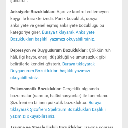
şunlardır:
Anksiyete Bozuklukları:
Aşırı ve kontrol edilemeyen
kaygı ile karakterizedir. Panik bozukluk, sosyal
anksiyete ve genelleşmiş anksiyete bozukluğu bu
kategoriye girer.
Buraya tıklayarak Anksiyete
Bozuklukları başlıklı yazımızı okuyabilirsiniz.
Depresyon ve Duygudurum Bozuklukları:
Çökkün ruh
hâli, ilgi kaybı, enerji düşüklüğü ve umutsuzluk gibi
belirtilerle kendini gösterir.
Buraya tıklayarak
Duygudurum Bozuklukları başlıklı yazımızı
okuyabilirsiniz.
Psikosomatik Bozukluklar:
Gerçeklik algısında
bozulmalar (sanrılar, halüsinasyonlar) ile tanımlanır.
Şizofreni en bilinen psikotik bozukluktur.
Buraya
tıklayarak Şizofreni Spektrum Bozuklukları başlıklı
yazımızı okuyabilirsiniz.
Travma ve Stresle İlişkili Bozukluklar:
Travma sonrası