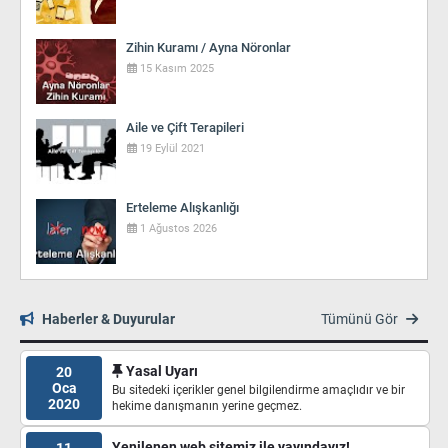
Zihin Kuramı / Ayna Nöronlar
15 Kasım 2025
Aile ve Çift Terapileri
19 Eylül 2021
Erteleme Alışkanlığı
1 Ağustos 2026
Haberler & Duyurular
Tümünü Gör
Yasal Uyarı
20
Oca
Bu sitedeki içerikler genel bilgilendirme amaçlıdır ve bir
2020
hekime danışmanın yerine geçmez.
Yenilenen web sitemiz ile yayındayız!