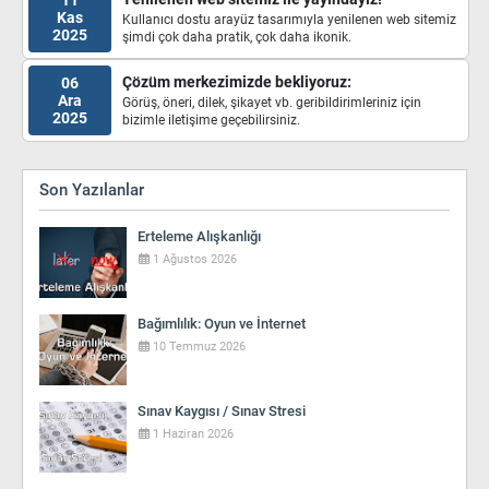
11
Kas
Kullanıcı dostu arayüz tasarımıyla yenilenen web sitemiz
2025
şimdi çok daha pratik, çok daha ikonik.
Çözüm merkezimizde bekliyoruz:
06
Ara
Görüş, öneri, dilek, şikayet vb. geribildirimleriniz için
2025
bizimle iletişime geçebilirsiniz.
Son Yazılanlar
Erteleme Alışkanlığı
1 Ağustos 2026
Bağımlılık: Oyun ve İnternet
10 Temmuz 2026
Sınav Kaygısı / Sınav Stresi
1 Haziran 2026