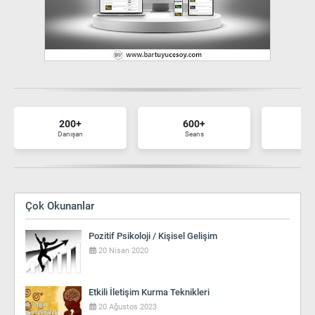
200+
600+
7
Danışan
Seans
Ma
Çok Okunanlar
Pozitif Psikoloji / Kişisel Gelişim
20 Nisan 2020
Etkili İletişim Kurma Teknikleri
20 Ağustos 2023