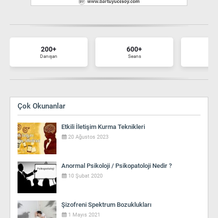
200+
600+
7
Danışan
Seans
Ma
Çok Okunanlar
Etkili İletişim Kurma Teknikleri
20 Ağustos 2023
Anormal Psikoloji / Psikopatoloji Nedir ?
10 Şubat 2020
Şizofreni Spektrum Bozuklukları
1 Mayıs 2021