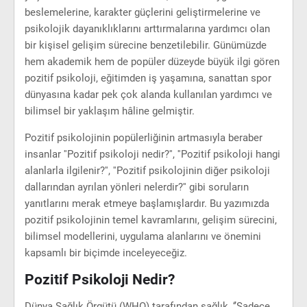
beslemelerine, karakter güçlerini geliştirmelerine ve
psikolojik dayanıklıklarını arttırmalarına yardımcı olan
bir kişisel gelişim sürecine benzetilebilir. Günümüzde
hem akademik hem de popüler düzeyde büyük ilgi gören
pozitif psikoloji, eğitimden iş yaşamına, sanattan spor
dünyasına kadar pek çok alanda kullanılan yardımcı ve
bilimsel bir yaklaşım hâline gelmiştir.
Pozitif psikolojinin popülerliğinin artmasıyla beraber
insanlar ''Pozitif psikoloji nedir?'', ''Pozitif psikoloji hangi
alanlarla ilgilenir?'', ''Pozitif psikolojinin diğer psikoloji
dallarından ayrılan yönleri nelerdir?'' gibi soruların
yanıtlarını merak etmeye başlamışlardır. Bu yazımızda
pozitif psikolojinin temel kavramlarını, gelişim sürecini,
bilimsel modellerini, uygulama alanlarını ve önemini
kapsamlı bir biçimde inceleyeceğiz.
Pozitif Psikoloji Nedir?
Dünya Sağlık Örgütü (WHO) tarafından sağlık, ‘’Sadece