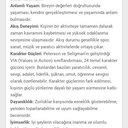
Anlamlı Yaşam:
Bireyin değerleri doğrultusunda
yaşaması, kendini gerçekleştirmesi ve yaşamında anlam
bulmasıdır.
Akış Deneyimi:
Kişinin bir aktiviteye tamamen dalarak
zaman kavramını kaybetmesi ve yüksek odaklanma
seviyesine ulaşmasıdır. Akış durumu genellikle spor,
sanat, müzik ve yaratıcı aktivitelerde ortaya çıkar.
Karakter Güçleri:
Peterson ve Seligman’ın geliştirdiği
VIA (Values in Action) sınıflandırması, 24 temel karakter
gücünü içerir. Bunlardan bazıları yaratıcılık, cesaret,
sevgi, adalet, liderlik, şükran, umut, öğrenme sevgisi
olarak özetlenebilir. Karakter güçlerinin fark edilmesi,
kişinin güçlü yönlerine dayalı bir yaşam sürmesine katkı
sağlar.
Dayanıklılık:
Zorluklar karşısında esneklik gösterebilme,
yeniden toparlanabilme ve uyum sağlayabilme
becerisidir.
İyimserlik:
İyi şeylerin olacağına inanma ve olumlu