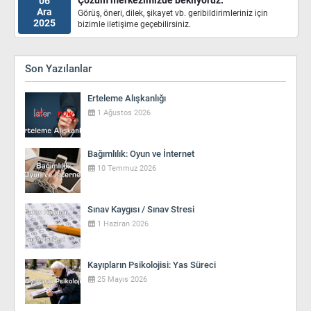
06
Ara
Görüş, öneri, dilek, şikayet vb. geribildirimleriniz için
2025
bizimle iletişime geçebilirsiniz.
Son Yazılanlar
Erteleme Alışkanlığı
1 Ağustos 2026
Bağımlılık: Oyun ve İnternet
10 Temmuz 2026
Sınav Kaygısı / Sınav Stresi
1 Haziran 2026
Kayıpların Psikolojisi: Yas Süreci
25 Mayıs 2026