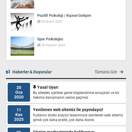
Pozitif Psikoloji / Kişisel Gelişim
20 Nisan 2020
Spor Psikolojisi
30 Haziran 2024
Haberler & Duyurular
Tümünü Gör
Yasal Uyarı
20
Oca
Bu sitedeki içerikler genel bilgilendirme amaçlıdır ve bir
2020
hekime danışmanın yerine geçmez.
Yenilenen web sitemiz ile yayındayız!
11
Kas
Kullanıcı dostu arayüz tasarımıyla yenilenen web sitemiz
2025
şimdi çok daha pratik, çok daha ikonik.
Çözüm merkezimizde bekliyoruz: