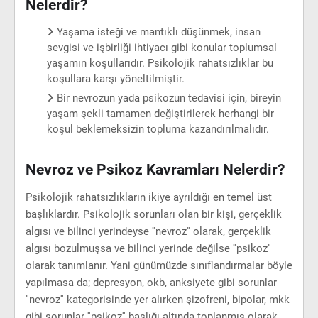
Nelerdir?
Yaşama isteği ve mantıklı düşünmek, insan
sevgisi ve işbirliği ihtiyacı gibi konular toplumsal
yaşamın koşullarıdır. Psikolojik rahatsızlıklar bu
koşullara karşı yöneltilmiştir.
Bir nevrozun yada psikozun tedavisi için, bireyin
yaşam şekli tamamen değiştirilerek herhangi bir
koşul beklemeksizin topluma kazandırılmalıdır.
Nevroz ve Psikoz Kavramları Nelerdir?
Psikolojik rahatsızlıkların ikiye ayrıldığı en temel üst
başlıklardır. Psikolojik sorunları olan bir kişi, gerçeklik
algısı ve bilinci yerindeyse ''nevroz'' olarak, gerçeklik
algısı bozulmuşsa ve bilinci yerinde değilse ''psikoz''
olarak tanımlanır. Yani günümüzde sınıflandırmalar böyle
yapılmasa da; depresyon, okb, anksiyete gibi sorunlar
''nevroz'' kategorisinde yer alırken şizofreni, bipolar, mkk
gibi sorunlar ''psikoz'' başlığı altında toplanmış olarak