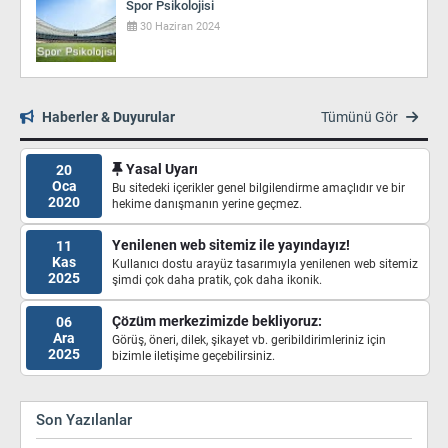
Spor Psikolojisi
30 Haziran 2024
Haberler & Duyurular
Tümünü Gör
Yasal Uyarı
20
Oca
Bu sitedeki içerikler genel bilgilendirme amaçlıdır ve bir
2020
hekime danışmanın yerine geçmez.
Yenilenen web sitemiz ile yayındayız!
11
Kas
Kullanıcı dostu arayüz tasarımıyla yenilenen web sitemiz
2025
şimdi çok daha pratik, çok daha ikonik.
Çözüm merkezimizde bekliyoruz:
06
Ara
Görüş, öneri, dilek, şikayet vb. geribildirimleriniz için
2025
bizimle iletişime geçebilirsiniz.
Son Yazılanlar