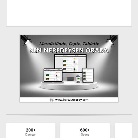
200+
600+
7
Danışan
Seans
Ma