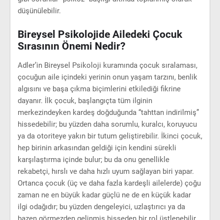
düşünülebilir.
Bireysel Psikolojide Ailedeki Çocuk
Sırasının Önemi Nedir?
Adler’in Bireysel Psikoloji kuramında çocuk sıralaması,
çocuğun aile içindeki yerinin onun yaşam tarzını, benlik
algısını ve başa çıkma biçimlerini etkilediği fikrine
dayanır. İlk çocuk, başlangıçta tüm ilginin
merkezindeyken kardeş doğduğunda “tahttan indirilmiş”
hissedebilir; bu yüzden daha sorumlu, kuralcı, koruyucu
ya da otoriteye yakın bir tutum geliştirebilir. İkinci çocuk,
hep birinin arkasından geldiği için kendini sürekli
karşılaştırma içinde bulur; bu da onu genellikle
rekabetçi, hırslı ve daha hızlı uyum sağlayan biri yapar.
Ortanca çocuk (üç ve daha fazla kardeşli ailelerde) çoğu
zaman ne en büyük kadar güçlü ne de en küçük kadar
ilgi odağıdır; bu yüzden dengeleyici, uzlaştırıcı ya da
bazen görmezden gelinmiş hisseden bir rol üstlenebilir.