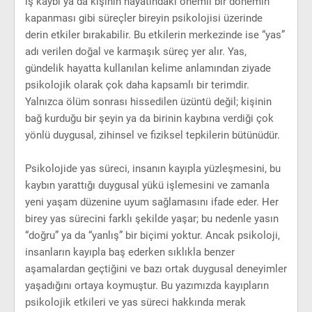
iş kaybı ya da kişinin hayatındaki önemli bir dönemin
kapanması gibi süreçler bireyin psikolojisi üzerinde
derin etkiler bırakabilir. Bu etkilerin merkezinde ise “yas”
adı verilen doğal ve karmaşık süreç yer alır. Yas,
gündelik hayatta kullanılan kelime anlamından ziyade
psikolojik olarak çok daha kapsamlı bir terimdir.
Yalnızca ölüm sonrası hissedilen üzüntü değil; kişinin
bağ kurduğu bir şeyin ya da birinin kaybına verdiği çok
yönlü duygusal, zihinsel ve fiziksel tepkilerin bütünüdür.
Psikolojide yas süreci, insanın kayıpla yüzleşmesini, bu
kaybın yarattığı duygusal yükü işlemesini ve zamanla
yeni yaşam düzenine uyum sağlamasını ifade eder. Her
birey yas sürecini farklı şekilde yaşar; bu nedenle yasın
“doğru” ya da “yanlış” bir biçimi yoktur. Ancak psikoloji,
insanların kayıpla baş ederken sıklıkla benzer
aşamalardan geçtiğini ve bazı ortak duygusal deneyimler
yaşadığını ortaya koymuştur. Bu yazımızda kayıpların
psikolojik etkileri ve yas süreci hakkında merak