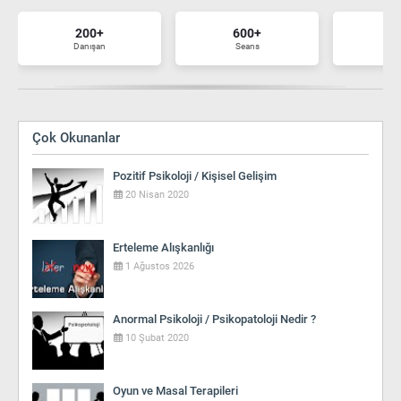
200+
600+
7
Danışan
Seans
Ma
Çok Okunanlar
Pozitif Psikoloji / Kişisel Gelişim
20 Nisan 2020
Erteleme Alışkanlığı
1 Ağustos 2026
Anormal Psikoloji / Psikopatoloji Nedir ?
10 Şubat 2020
Oyun ve Masal Terapileri