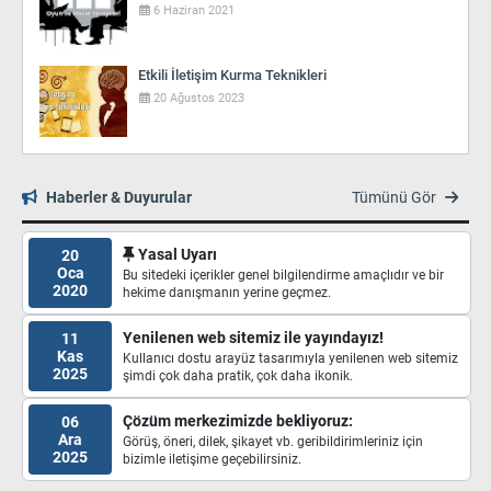
6 Haziran 2021
Etkili İletişim Kurma Teknikleri
20 Ağustos 2023
Haberler & Duyurular
Tümünü Gör
Yasal Uyarı
20
Oca
Bu sitedeki içerikler genel bilgilendirme amaçlıdır ve bir
2020
hekime danışmanın yerine geçmez.
Yenilenen web sitemiz ile yayındayız!
11
Kas
Kullanıcı dostu arayüz tasarımıyla yenilenen web sitemiz
2025
şimdi çok daha pratik, çok daha ikonik.
Çözüm merkezimizde bekliyoruz:
06
Ara
Görüş, öneri, dilek, şikayet vb. geribildirimleriniz için
2025
bizimle iletişime geçebilirsiniz.