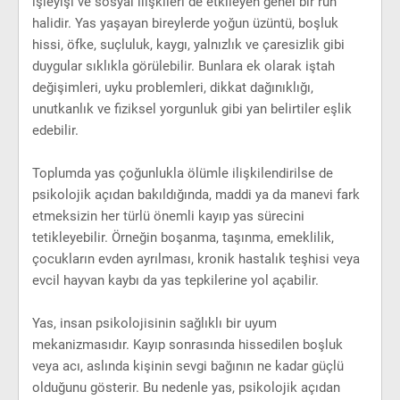
işleyişi ve sosyal ilişkileri de etkileyen genel bir ruh
halidir. Yas yaşayan bireylerde yoğun üzüntü, boşluk
hissi, öfke, suçluluk, kaygı, yalnızlık ve çaresizlik gibi
duygular sıklıkla görülebilir. Bunlara ek olarak iştah
değişimleri, uyku problemleri, dikkat dağınıklığı,
unutkanlık ve fiziksel yorgunluk gibi yan belirtiler eşlik
edebilir.
Toplumda yas çoğunlukla ölümle ilişkilendirilse de
psikolojik açıdan bakıldığında, maddi ya da manevi fark
etmeksizin her türlü önemli kayıp yas sürecini
tetikleyebilir. Örneğin boşanma, taşınma, emeklilik,
çocukların evden ayrılması, kronik hastalık teşhisi veya
evcil hayvan kaybı da yas tepkilerine yol açabilir.
Yas, insan psikolojisinin sağlıklı bir uyum
mekanizmasıdır. Kayıp sonrasında hissedilen boşluk
veya acı, aslında kişinin sevgi bağının ne kadar güçlü
olduğunu gösterir. Bu nedenle yas, psikolojik açıdan