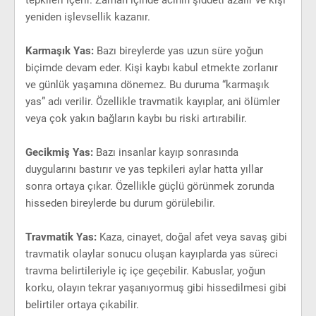
tepkileri içerir. Zaman içinde acının şiddeti azalır ve kişi
yeniden işlevsellik kazanır.
Karmaşık Yas:
Bazı bireylerde yas uzun süre yoğun
biçimde devam eder. Kişi kaybı kabul etmekte zorlanır
ve günlük yaşamına dönemez. Bu duruma “karmaşık
yas” adı verilir. Özellikle travmatik kayıplar, ani ölümler
veya çok yakın bağların kaybı bu riski artırabilir.
Gecikmiş Yas:
Bazı insanlar kayıp sonrasında
duygularını bastırır ve yas tepkileri aylar hatta yıllar
sonra ortaya çıkar. Özellikle güçlü görünmek zorunda
hisseden bireylerde bu durum görülebilir.
Travmatik Yas:
Kaza, cinayet, doğal afet veya savaş gibi
travmatik olaylar sonucu oluşan kayıplarda yas süreci
travma belirtileriyle iç içe geçebilir. Kabuslar, yoğun
korku, olayın tekrar yaşanıyormuş gibi hissedilmesi gibi
belirtiler ortaya çıkabilir.